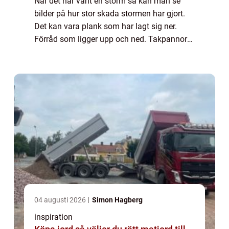
När det har varit en storm så kan man se
bilder på hur stor skada stormen har gjort.
Det kan vara plank som har lagt sig ner.
Förråd som ligger upp och ned. Takpannor
som hamnat hos grannen. Eller till och med
ännu värre saker som att bilar hänger up...
04 augusti 2026
Simon Hagberg
inspiration