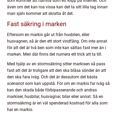
som kommer att hamna som ett klipp på internet. Och
även om det kan roa vissa kan det ta sitt lilla tag innan
man själv kommer att skratta åt det.
Fast säkring i marken
Eftersom en markis går ut från husbilen, eller
husvagnen, så är den ett stort vindfång. Om inte annat
för att det är två ben som inte kan sättas fast mer än i
marken. Men där finns det numera ett trick att ta till.
Med hjälp av en stormsäkring sitter markisen så pass
fast att det är troligare att den ska blåsa sönder än att
den ska fara iväg. Och det är dessutom det bästa
scenariot som kan uppstå. För om en markis far iväg så
kan den skada både förbipasserande och andras
markiser, husbilar, husvagnar, bilar eller annat. Så en
stormsäkring är en väl spenderad kostnad för alla som
har en markis.