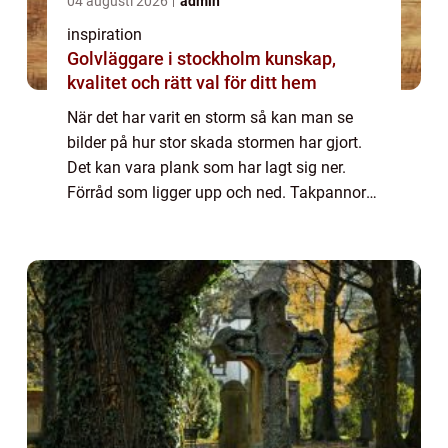
04 augusti 2026
admin
inspiration
Golvläggare i stockholm kunskap,
kvalitet och rätt val för ditt hem
När det har varit en storm så kan man se
bilder på hur stor skada stormen har gjort.
Det kan vara plank som har lagt sig ner.
Förråd som ligger upp och ned. Takpannor
som hamnat hos grannen. Eller till och med
ännu värre saker som att bilar hänger up...