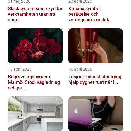
01 maj 2026
23 april 2026
Släcksystem som skyddar
Krucifix symbol,
verksamheten utan att
berättelse och
stop...
vardagsnära andak...
16 april 2026
16 april 2026
Begravningsbyråer i
Låsjour i stockholm trygg
Malmö: Stöd, vägledning
hjälp dygnet runt när l...
och pe...