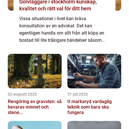
Golvläggare i stockholm kunskap,
kvalitet och rätt val för ditt hem
Vissa situationer i livet kan kräva
konsultation av en advokat. Det kan
egentligen handla om allt från att köpa en
bostad till lite tråkigare händelser såsom
skilsmässa. Advokatkontor finns överallt i
Sverig...
02 augusti 2026
31 juli 2026
Rengöring av gravsten: så
It markaryd vardaglig
bevaras minnet och
teknik som bara ska
stene...
fungera