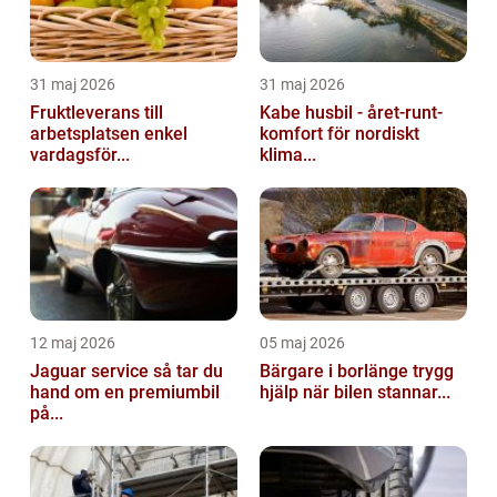
31 maj 2026
31 maj 2026
Fruktleverans till
Kabe husbil - året-runt-
arbetsplatsen enkel
komfort för nordiskt
vardagsför...
klima...
12 maj 2026
05 maj 2026
Jaguar service så tar du
Bärgare i borlänge trygg
hand om en premiumbil
hjälp när bilen stannar...
på...