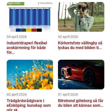
04 april 2026
02 april 2026
Industridraperi flexibel
Körkortsfoto vällingby så
avskärmning för både
lyckas du med bilden ti...
för...
02 april 2026
01 april 2026
Trädgårdsrådgivare i
Bilrekond göteborg så får
eEnköping: kunskap som
du bilen att kännas som...
gör sk...