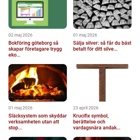
02 maj 2026
01 maj 2026
Bokföring göteborg så
Sälja silver: så får du bäst
skapar företagare trygg
betalt för ditt silve...
eko...
01 maj 2026
23 april 2026
Släcksystem som skyddar
Krucifix symbol,
verksamheten utan att
berättelse och
stop...
vardagsnära andak...