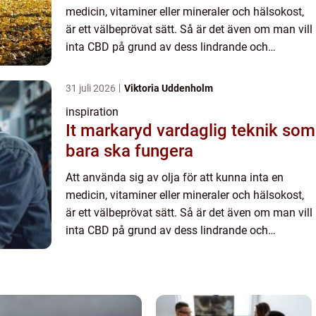
medicin, vitaminer eller mineraler och hälsokost,
är ett välbeprövat sätt. Så är det även om man vill
inta CBD på grund av dess lindrande och
hälsobringande effekter. Med CBD-olja eller CBD i
kapslar kan ...
31 juli 2026
Viktoria Uddenholm
inspiration
It markaryd vardaglig teknik som
bara ska fungera
Att använda sig av olja för att kunna inta en
medicin, vitaminer eller mineraler och hälsokost,
är ett välbeprövat sätt. Så är det även om man vill
inta CBD på grund av dess lindrande och
hälsobringande effekter. Med CBD-olja eller CBD i
kapslar kan ...