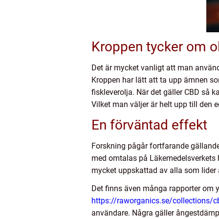
Kroppen tycker om ol
Det är mycket vanligt att man använd
Kroppen har lätt att ta upp ämnen so
fiskleverolja. När det gäller CBD så k
Vilket man väljer är helt upp till d
En förväntad effekt
Forskning pågår fortfarande gällande
med omtalas på Läkemedelsverkets he
mycket uppskattad av alla som lider 
Det finns även många rapporter om yt
https://raworganics.se/collections/c
användare. Några gäller ångestdämp