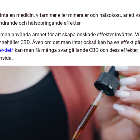
inta en medicin, vitaminer eller mineraler och hälsokost, är ett 
indrande och hälsobringande effekter.
 man använda ämnet för att skapa önskade effekter invärtes. Vil
nnehåller CBD. Även om det man intar också kan ha en effekt p
er-det/
kan man få många svar gällande CBD och dess effekter, m
msida.