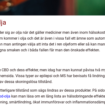
ja
er sig av olja när det gäller mediciner men även inom hälsokost
m kommer i olja och det är även i vissa fall ett ämne som autom
an man antingen välja att inta det i ren oljeform eller så kan ma
en egna smaken och i båda fallen får man den önskade effekten.
 CBD och dess effekter, men idag har man kunnat påvisa två my
msida. Vissa typer av epilepsi och MS har bevisats få lindrin
av dessa skoningslösa tillstånd.
terligare tillstånd som sägs lindras av dessa produkter. På sid
bd-olja
kan man läsa om en lång lista av hälsobringande effekte
ning, smärtlindring, ökat immunförsvar och inflammationsdäm