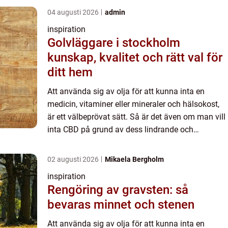
kapslar kan ...
04 augusti 2026
admin
inspiration
Golvläggare i stockholm
kunskap, kvalitet och rätt val för
ditt hem
Att använda sig av olja för att kunna inta en
medicin, vitaminer eller mineraler och hälsokost,
är ett välbeprövat sätt. Så är det även om man vill
inta CBD på grund av dess lindrande och
hälsobringande effekter. Med CBD-olja eller CBD i
kapslar kan ...
02 augusti 2026
Mikaela Bergholm
inspiration
Rengöring av gravsten: så
bevaras minnet och stenen
Att använda sig av olja för att kunna inta en