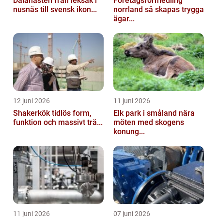
Dalahästen från leksak i
Företagsförmedling
nusnäs till svensk ikon...
norrland så skapas trygga
ägar...
12 juni 2026
11 juni 2026
Shakerkök tidlös form,
Elk park i småland nära
funktion och massivt trä...
möten med skogens
konung...
11 juni 2026
07 juni 2026