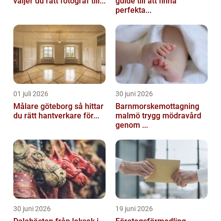
väljer du rätt fotograf till...
guide till att finna
perfekta...
01 juli 2026
30 juni 2026
Målare göteborg så hittar
Barnmorskemottagning
du rätt hantverkare för...
malmö trygg mödravård
genom ...
30 juni 2026
19 juni 2026