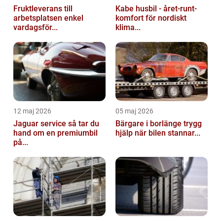
Fruktleverans till
Kabe husbil - året-runt-
arbetsplatsen enkel
komfort för nordiskt
vardagsför...
klima...
12 maj 2026
05 maj 2026
Jaguar service så tar du
Bärgare i borlänge trygg
hand om en premiumbil
hjälp när bilen stannar...
på...