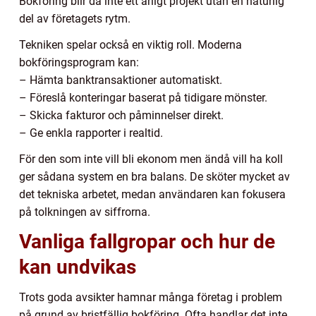
Bokföring blir då inte ett årligt projekt utan en naturlig
del av företagets rytm.
Tekniken spelar också en viktig roll. Moderna
bokföringsprogram kan:
– Hämta banktransaktioner automatiskt.
– Föreslå konteringar baserat på tidigare mönster.
– Skicka fakturor och påminnelser direkt.
– Ge enkla rapporter i realtid.
För den som inte vill bli ekonom men ändå vill ha koll
ger sådana system en bra balans. De sköter mycket av
det tekniska arbetet, medan användaren kan fokusera
på tolkningen av siffrorna.
Vanliga fallgropar och hur de
kan undvikas
Trots goda avsikter hamnar många företag i problem
på grund av bristfällig bokföring. Ofta handlar det inte