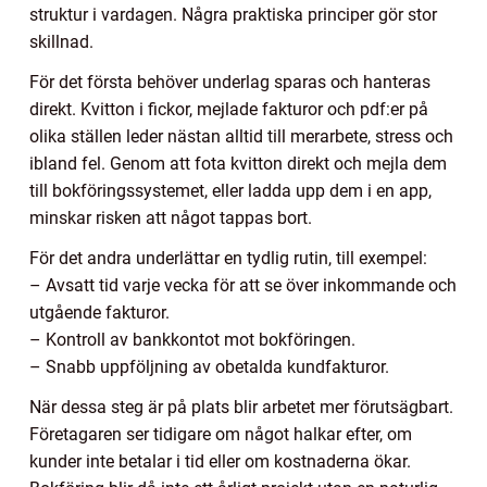
struktur i vardagen. Några praktiska principer gör stor
skillnad.
För det första behöver underlag sparas och hanteras
direkt. Kvitton i fickor, mejlade fakturor och pdf:er på
olika ställen leder nästan alltid till merarbete, stress och
ibland fel. Genom att fota kvitton direkt och mejla dem
till bokföringssystemet, eller ladda upp dem i en app,
minskar risken att något tappas bort.
För det andra underlättar en tydlig rutin, till exempel:
– Avsatt tid varje vecka för att se över inkommande och
utgående fakturor.
– Kontroll av bankkontot mot bokföringen.
– Snabb uppföljning av obetalda kundfakturor.
När dessa steg är på plats blir arbetet mer förutsägbart.
Företagaren ser tidigare om något halkar efter, om
kunder inte betalar i tid eller om kostnaderna ökar.