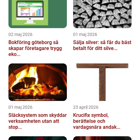
02 maj 2026
01 maj 2026
Bokföring göteborg så
Sälja silver: så får du bäst
skapar företagare trygg
betalt för ditt silve...
eko...
01 maj 2026
23 april 2026
Släcksystem som skyddar
Krucifix symbol,
verksamheten utan att
berättelse och
stop...
vardagsnära andak...