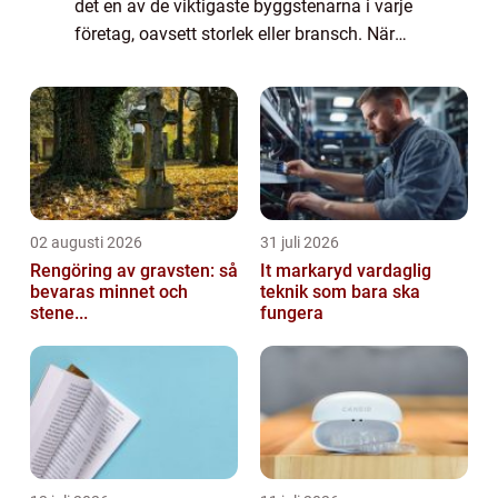
det en av de viktigaste byggstenarna i varje
företag, oavsett storlek eller bransch. När
siffrorna är i ordning blir ...
02 augusti 2026
31 juli 2026
Rengöring av gravsten: så
It markaryd vardaglig
bevaras minnet och
teknik som bara ska
stene...
fungera