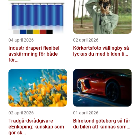
04 april 2026
02 april 2026
Industridraperi flexibel
Körkortsfoto vällingby så
avskärmning för både
lyckas du med bilden ti...
för...
02 april 2026
01 april 2026
Trädgårdsrådgivare i
Bilrekond göteborg så får
eEnköping: kunskap som
du bilen att kännas som...
gör sk...