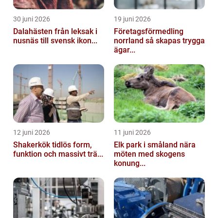
30 juni 2026
19 juni 2026
Dalahästen från leksak i
Företagsförmedling
nusnäs till svensk ikon...
norrland så skapas trygga
ägar...
12 juni 2026
11 juni 2026
Shakerkök tidlös form,
Elk park i småland nära
funktion och massivt trä...
möten med skogens
konung...