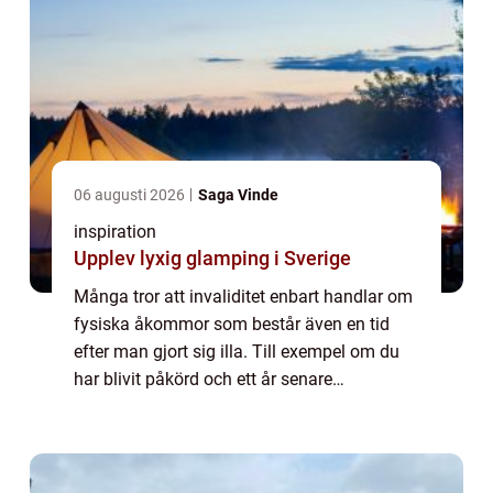
06 augusti 2026
Saga Vinde
inspiration
Upplev lyxig glamping i Sverige
Många tror att invaliditet enbart handlar om
fysiska åkommor som består även en tid
efter man gjort sig illa. Till exempel om du
har blivit påkörd och ett år senare
fortfarande har svårt att gå eller vända dig i
sängen utan smärta. Vid sådana tillfäl...