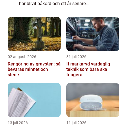
har blivit påkörd och ett år senare
fortfarande har svårt att gå eller vända dig i
sängen utan smärta. Vid sådana tillfäl...
02 augusti 2026
31 juli 2026
Rengöring av gravsten: så
It markaryd vardaglig
bevaras minnet och
teknik som bara ska
stene...
fungera
13 juli 2026
11 juli 2026