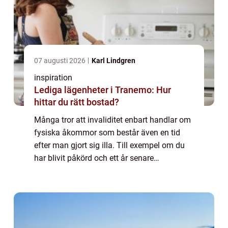
07 augusti 2026
Karl Lindgren
inspiration
Lediga lägenheter i Tranemo: Hur
hittar du rätt bostad?
Många tror att invaliditet enbart handlar om
fysiska åkommor som består även en tid
efter man gjort sig illa. Till exempel om du
har blivit påkörd och ett år senare
fortfarande har svårt att gå eller vända dig i
sängen utan smärta. Vid sådana tillfäl...