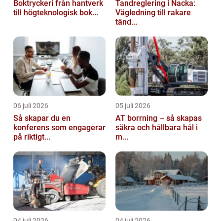
Boktryckeri från hantverk
Tandreglering i Nacka:
till högteknologisk bok...
Vägledning till rakare
tänd...
06 juli 2026
05 juli 2026
Så skapar du en
AT borrning – så skapas
konferens som engagerar
säkra och hållbara hål i
på riktigt...
m...
04 juli 2026
04 juli 2026