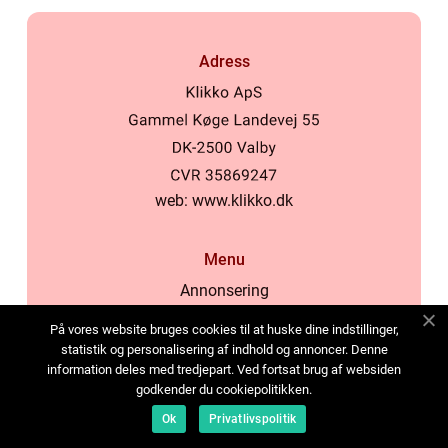
Adress
web:
www.klikko.dk
Menu
Annonsering
Om oss
På vores website bruges cookies til at huske dine indstillinger,
Cookies
statistik og personalisering af indhold og annoncer. Denne
information deles med tredjepart. Ved fortsat brug af websiden
Kontakta oss
godkender du cookiepolitikken.
Sitemap
Ok
Privatlivspolitik