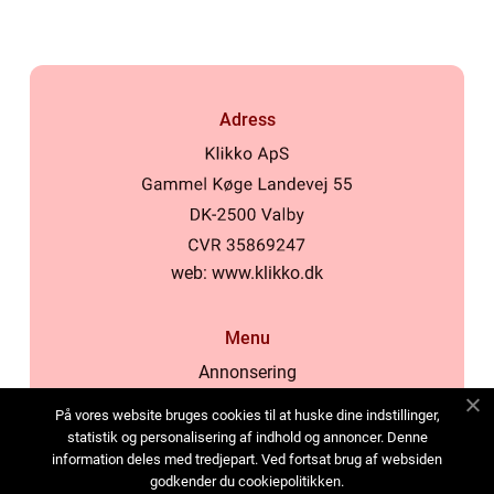
Adress
web:
www.klikko.dk
Menu
Annonsering
Om oss
På vores website bruges cookies til at huske dine indstillinger,
Cookies
statistik og personalisering af indhold og annoncer. Denne
information deles med tredjepart. Ved fortsat brug af websiden
Kontakta oss
godkender du cookiepolitikken.
Sitemap