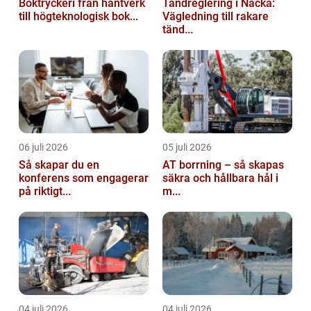
Boktryckeri från hantverk
Tandreglering i Nacka:
till högteknologisk bok...
Vägledning till rakare
tänd...
06 juli 2026
05 juli 2026
Så skapar du en
AT borrning – så skapas
konferens som engagerar
säkra och hållbara hål i
på riktigt...
m...
04 juli 2026
04 juli 2026