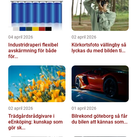
04 april 2026
02 april 2026
Industridraperi flexibel
Körkortsfoto vällingby så
avskärmning för både
lyckas du med bilden ti...
för...
02 april 2026
01 april 2026
Trädgårdsrådgivare i
Bilrekond göteborg så får
eEnköping: kunskap som
du bilen att kännas som...
gör sk...