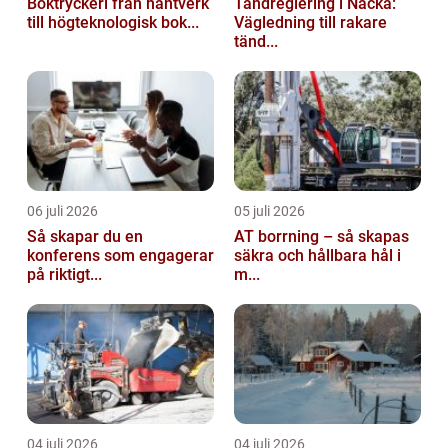
Boktryckeri från hantverk
Tandreglering i Nacka:
till högteknologisk bok...
Vägledning till rakare
tänd...
06 juli 2026
05 juli 2026
Så skapar du en
AT borrning – så skapas
konferens som engagerar
säkra och hållbara hål i
på riktigt...
m...
04 juli 2026
04 juli 2026