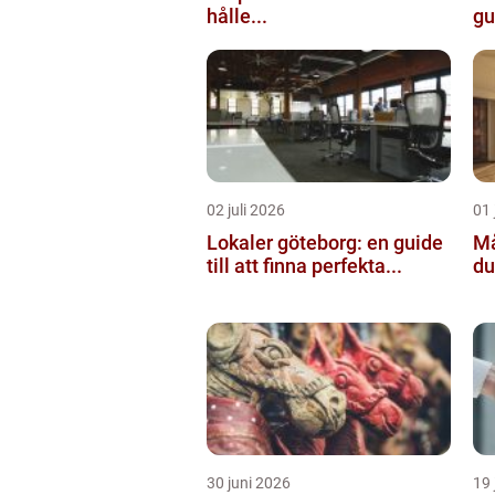
hålle...
gu
02 juli 2026
01 
Lokaler göteborg: en guide
Mål
till att finna perfekta...
du
30 juni 2026
19 