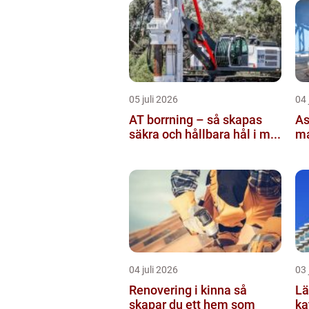
05 juli 2026
04 
AT borrning – så skapas
As
säkra och hållbara hål i m...
ma
04 juli 2026
03 
Renovering i kinna så
Lä
skapar du ett hem som
katr