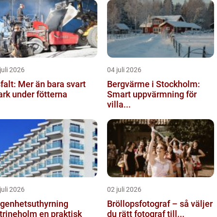
juli 2026
04 juli 2026
falt: Mer än bara svart
Bergvärme i Stockholm:
rk under fötterna
Smart uppvärmning för
villa...
juli 2026
02 juli 2026
genhetsuthyrning
Bröllopsfotograf – så väljer
ineholm en praktisk
du rätt fotograf till...