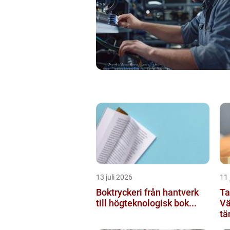
13 juli 2026
11 
Boktryckeri från hantverk
Ta
till högteknologisk bok...
Vä
tä