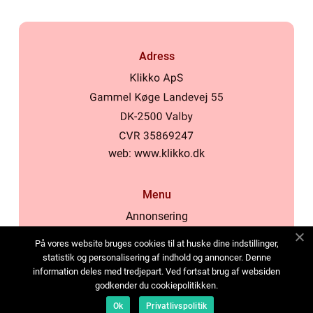
Adress
web:
www.klikko.dk
Menu
Annonsering
Om oss
På vores website bruges cookies til at huske dine indstillinger,
Cookies
statistik og personalisering af indhold og annoncer. Denne
information deles med tredjepart. Ved fortsat brug af websiden
Kontakta oss
godkender du cookiepolitikken.
Sitemap
Ok
Privatlivspolitik