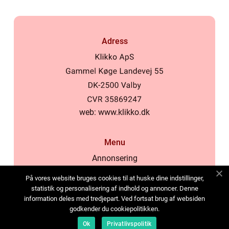
Adress
web:
www.klikko.dk
Menu
Annonsering
Om oss
På vores website bruges cookies til at huske dine indstillinger,
Cookies
statistik og personalisering af indhold og annoncer. Denne
information deles med tredjepart. Ved fortsat brug af websiden
Kontakta oss
godkender du cookiepolitikken.
Sitemap
Ok
Privatlivspolitik