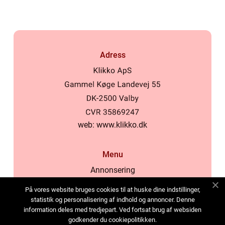
Adress
web:
www.klikko.dk
Menu
Annonsering
Om oss
På vores website bruges cookies til at huske dine indstillinger,
Cookies
statistik og personalisering af indhold og annoncer. Denne
information deles med tredjepart. Ved fortsat brug af websiden
Kontakta oss
godkender du cookiepolitikken.
Sitemap