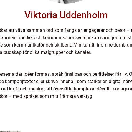
Viktoria Uddenholm
skar att väva samman ord som fängslar, engagerar och berör – t
 examen i medie- och kommunikationsvetenskap samt journalistik
te som kommunikatör och skribent. Min karriär inom reklambran
ka budskap för olika målgrupper och kanaler.
cesserna där idéer formas, språk finslipas och berättelser får li
kampanjtexter eller skriva innehåll som stärker en digital närvaro
ge ord kraft och mening, att översätta komplexa idéer till enga
kor – med språket som mitt främsta verktyg.