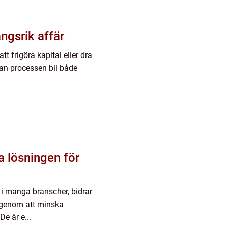
ångsrik affär
tt frigöra kapital eller dra
an processen bli både
 lösningen för
g i många branscher, bidrar
n genom att minska
De är e...