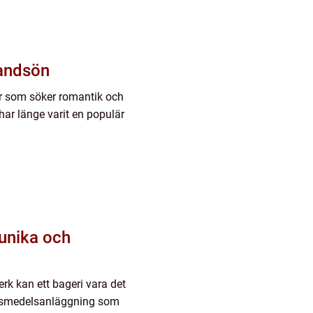
andsön
r som söker romantik och
har länge varit en populär
 unika och
erk kan ett bageri vara det
v livsmedelsanläggning som