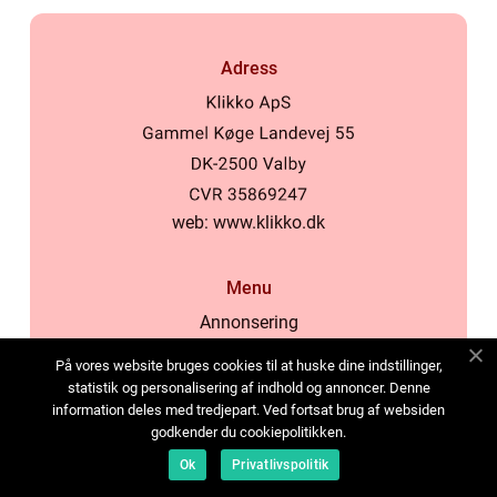
Adress
web:
www.klikko.dk
Menu
Annonsering
Om oss
På vores website bruges cookies til at huske dine indstillinger,
Cookies
statistik og personalisering af indhold og annoncer. Denne
information deles med tredjepart. Ved fortsat brug af websiden
Kontakta oss
godkender du cookiepolitikken.
Sitemap
Ok
Privatlivspolitik