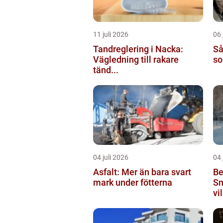
11 juli 2026
06 
Tandreglering i Nacka:
Så
Vägledning till rakare
so
tänd...
04 juli 2026
04 
Asfalt: Mer än bara svart
Be
mark under fötterna
Sm
vil