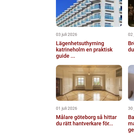
03 juli 2026
02 
Lägenhetsuthyrning
Br
katrineholm en praktisk
du 
guide ...
01 juli 2026
30 
Målare göteborg så hittar
Ba
du rätt hantverkare för...
malmö 
ge