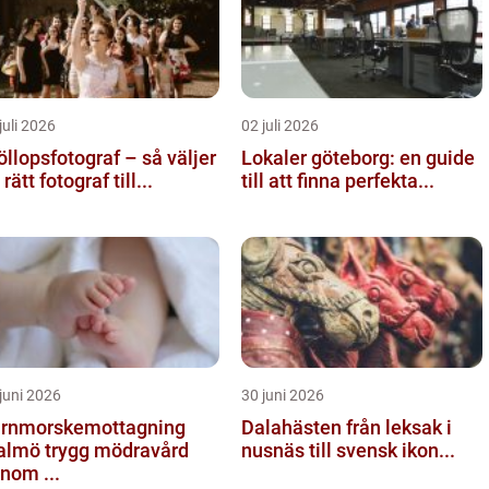
juli 2026
02 juli 2026
öllopsfotograf – så väljer
Lokaler göteborg: en guide
rätt fotograf till...
till att finna perfekta...
juni 2026
30 juni 2026
rnmorskemottagning
Dalahästen från leksak i
trygg mödravård
nusnäs till svensk ikon...
nom ...