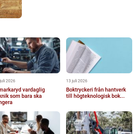
juli 2026
13 juli 2026
arkaryd vardaglig
Boktryckeri från hantverk
knik som bara ska
till högteknologisk bok...
ngera