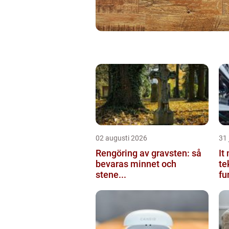
02 augusti 2026
31 
Rengöring av gravsten: så
It m
bevaras minnet och
te
stene...
fu